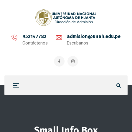
952147782
admision@unah.edu.pe
Contáctenos
Escríbanos
Small Info Box