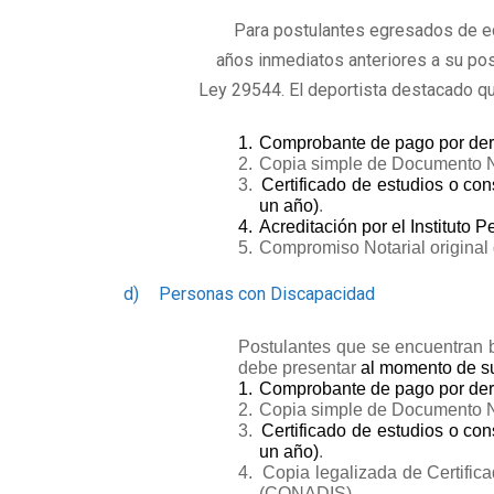
Para postulantes egresados de educación s
años inmediatos anteriores a su postulació
Ley 29544. El deportista destacado que se 
1.
Comprobante de pago por dere
2.
Copia simple de Documento Nac
3.
Certificado de estudios o co
un año)
.
4.
Acreditación por el Instituto
5.
Compromiso Notarial original 
d)
Personas con Discapacidad
Postulantes que se encuentran 
debe presentar
al momento de su
1.
Comprobante de pago por dere
2.
Copia simple de Documento Nac
3.
Certificado de estudios o co
un año)
.
4.
Copia legalizada de Certific
(CONADIS).