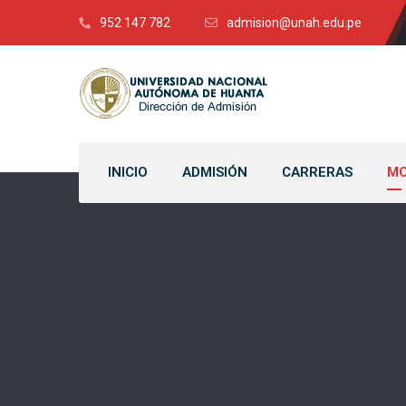
952 147 782
admision@unah.edu.pe
INICIO
ADMISIÓN
CARRERAS
MO