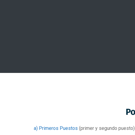
Po
a)
Primeros Puestos
(primer y segundo puesto)