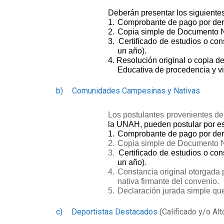
Deberán presentar los siguiente
1.
Comprobante de pago por dere
2.
Copia simple de Documento Nac
3.
Certificado de estudios o co
un año)
.
4.
Resolución original o copia d
Educativa de procedencia y v
b)
Comunidades Campesinas y Nativas
Los postulantes provenientes d
la UNAH, pueden postular por es
1.
Comprobante de pago por dere
2.
Copia simple de Documento Nac
3.
Certificado de estudios o co
un año)
.
4.
Constancia original otorgada 
nativa firmante del convenio.
5.
Declaración jurada simple qu
c)
Deportistas Destacados
(Calificado y/o Alt