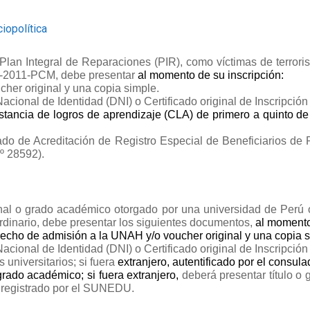
iopolítica
l Plan Integral de Reparaciones (PIR), como víctimas de terror
-2011-PCM, debe presentar
al momento de su inscripción:
her original y una copia simple.
ional de Identidad (DNI) o Certificado original de Inscripció
nstancia de logros de aprendizaje (CLA) de primero a quinto 
cado de Acreditación de Registro Especial de Beneficiarios d
º 28592).
ional o grado académico otorgado por una universidad de Perú o
rdinario, debe presentar los siguientes documentos,
al momento
cho de admisión a la UNAH y/o voucher original y una copia s
ional de Identidad (DNI) o Certificado original de Inscripció
s universitarios; si fuera
extranjero, autentificado por el consul
 grado académico; si fuera extranjero,
deberá presentar título o
y registrado por el SUNEDU.