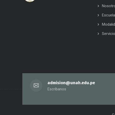
Nosotr
Escuel
Modali
Servici
admision@unah.edu.pe
Escríbanos