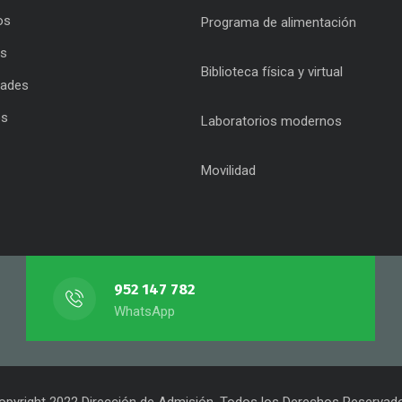
os
Programa de alimentación
as
Biblioteca física y virtual
dades
os
Laboratorios modernos
Movilidad
952 147 782
WhatsApp