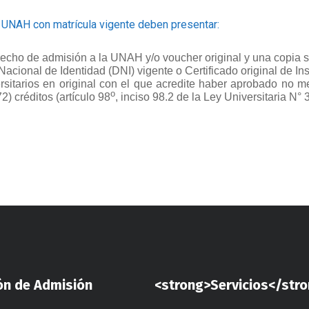
 UNAH con matrícula vigente deben presentar:
cho de admisión a la UNAH y/o voucher original y una copia s
cional de Identidad (DNI) vigente o Certificado original de In
ersitarios en original con el que acredite haber aprobado no 
o
2) créditos (artículo 98
, inciso 98.2 de la Ley Universitaria N° 
ón de Admisión
<strong>Servicios</str