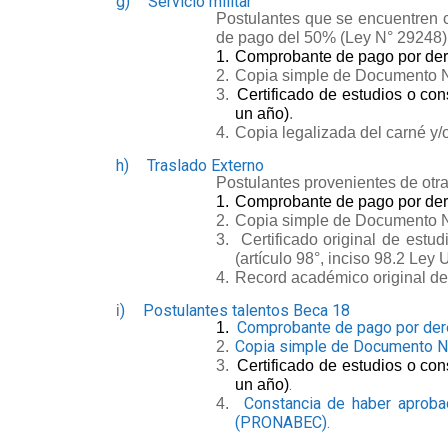
g)
Servicio militar
Postulantes que se encuentren 
de pago del 50% (Ley N° 29248)
1.
Comprobante de pago por dere
2.
Copia simple de Documento Nac
3.
Certificado de estudios o co
un año)
.
4.
Copia legalizada del carné y/o
h)
Traslado Externo
Postulantes provenientes de otra
1.
Comprobante de pago por dere
2.
Copia simple de Documento Nac
3.
Certificado original de est
(art
ículo 98°, inciso 98.2 Ley 
4.
Record académico original de
)
Postulantes talentos Beca 18
i
Comprobante de pago por dere
1.
Copia simple de Documento Nac
2.
3.
Certificado de estudios o co
.
un año)
Constancia de haber aproba
4.
(PRONABEC).