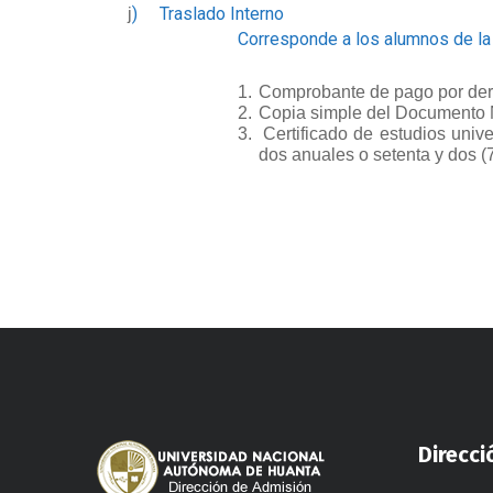
)
Traslado Interno
j
Corresponde a los alumnos de la
1.
Comprobante de pago por dere
2.
Copia simple del Documento Na
3.
Certificado de estudios univ
dos anuales o setenta y dos (7
Direcci