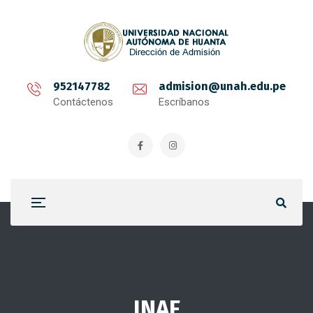
952147782
admision@unah.edu.pe
Contáctenos
Escríbanos
INAF