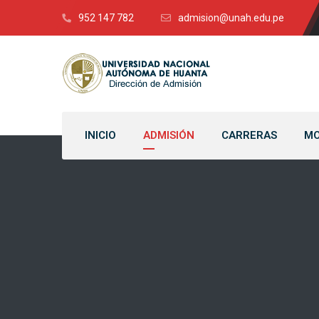
952 147 782
admision@unah.edu.pe
INICIO
ADMISIÓN
CARRERAS
MO