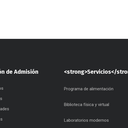
ón de Admisión
<strong>Servicios</str
os
Programa de alimentación
as
Biblioteca física y virtual
dades
os
Laboratorios modernos