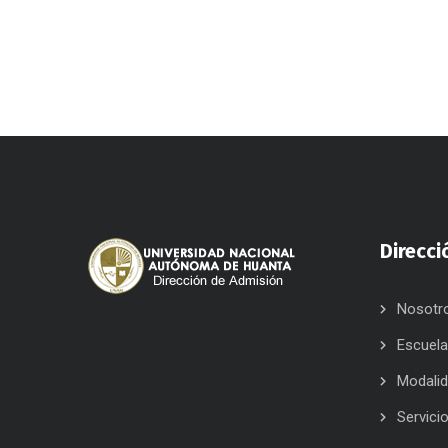
Direcci
Nosotr
Escuel
Modali
Servici