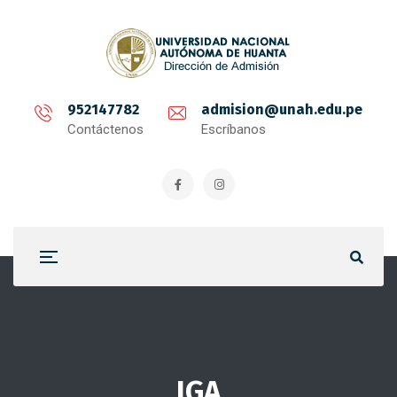
952147782
admision@unah.edu.pe
Contáctenos
Escríbanos
IGA