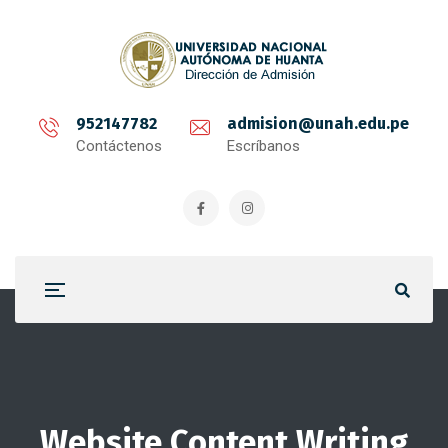
952147782
admision@unah.edu.pe
Contáctenos
Escríbanos
Website Content Writing