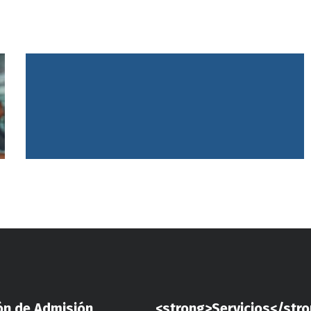
ón de Admisión
<strong>Servicios</str