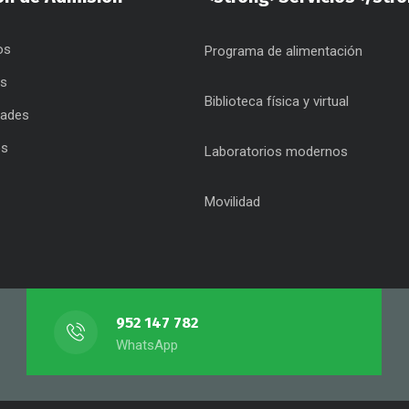
os
Programa de alimentación
as
Biblioteca física y virtual
dades
os
Laboratorios modernos
Movilidad
952 147 782
WhatsApp