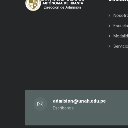
Nosotr
Escuel
Modali
Servici
admision@unah.edu.pe
Escríbanos