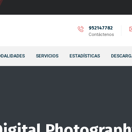
952147782
Contáctenos
DALIDADES
SERVICIOS
ESTADÍSTICAS
DESCARG
igital Photograp