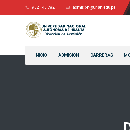
952 147 782
admision@unah.edu.pe
INICIO
ADMISIÓN
CARRERAS
MO
D